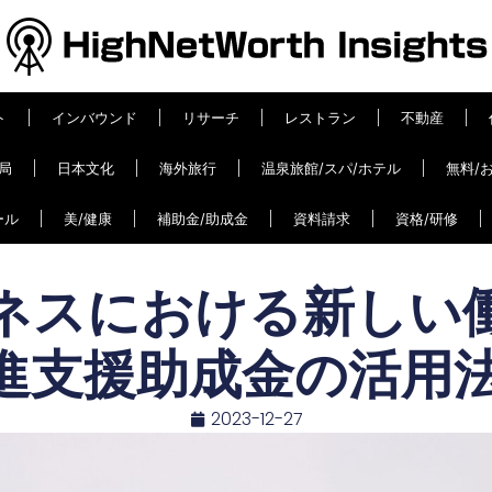
ト
インバウンド
リサーチ
レストラン
不動産
局
日本文化
海外旅行
温泉旅館/スパ/ホテル
無料/
ール
美/健康
補助金/助成金
資料請求
資格/研修
ネスにおける新しい働
進支援助成金の活用
2023-12-27