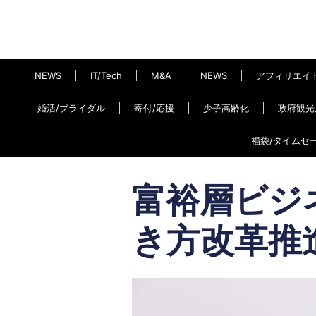
NEWS
IT/Tech
M&A
NEWS
アフィリエイ
婚活/ブライダル
寄付/応援
少子高齢化
政府観光
福袋/タイムセ
富裕層ビジ
き方改革推