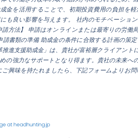
助成金を活用することで、初期投資費用の負担を軽
度にも良い影響を与えます。 社内のモチベーショ
申請方法】 申請はオンラインまたは最寄りの労働
申請書類の準備 助成金の条件に合致する計画の策定
改革推進支援助成金」は、貴社が富裕層クライアント
ための強力なサポートとなり得ます。貴社の未来へ
にご興味を持たれましたら、下記フォームよりお問
age at headhunting.jp