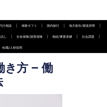
代行相談
体験ギフト
国内旅行
地方創生/都道府県
お試し
生命保険/損害保険
相続/事業承継
社会課題
転職/人材採用
き方 – 働
法