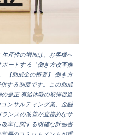
と生産性の増加は、お客様へ
サポートする「働き方改革推
 【助成金の概要】 働き方
提供する制度です。この助成
の是正 有給休暇の取得促進
やコンサルティング業、金融
バランスの改善が直接的なサ
方改革に関する明確な計画書
経営層のコミットメントが重