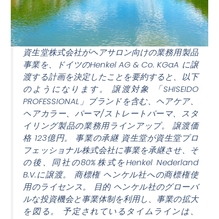
資生堂株式会社がヘアサロン向けの業務用製品
事業を、ドイツのHenkel AG & Co. KGaA に譲
渡する計画を決定したことを要約すると、以下
のようになります。 譲渡対象 「SHISEIDO
PROFESSIONAL」ブランドを含む、ヘアケア、
ヘアカラー、パーマ/ストレートパーマ、スタ
イリング製品の業務用ラインアップ。 譲渡価
格 123億円。 事業の承継 資生堂が資生堂プロ
フェッショナル株式会社に事業を承継させ、そ
の後、同社の80%株式をHenkel Nederland
B.V.に譲渡。 商標権 ヘンケル社への商標権使
用のライセンス。 目的 ヘンケル社のグローバ
ルな投資機会と事業体制を利用し、事業の拡大
を図る。 予定されているタイムラインは、