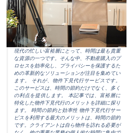
現代の忙しい富裕層にとって、時間は最も貴重
な資源の一つです。そんな中、不動産購入のプ
ロセスを効率化し、プライバシーを保護するた
めの革新的なソリューションが注目を集めてい
ます。 それが、物件下見代行サービスです。
このサービスは、時間の節約だけでなく、多く
の利点を提供します。 本記事では、富裕層に
特化した物件下見代行のメリットを詳細に探り
ます。 時間の節約と効率性 物件下見代行サー
ビスを利用する最大のメリットは、時間の節約
です。クライアントは自ら物件を訪れる必要が
なく、他の重要な業務や個人的な時間に集中で