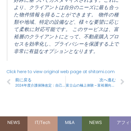
好みに基づいてカスタマイズされます。これに
より、クライアントは自分のニーズに最も合っ
た物件情報を得ることができます。 物件の種
類や地域、特定の設備など、様々な要望に応じ
て柔軟に対応可能です。 このサービスは、富
裕層のクライアントにとって、不動産購入プロ
セスを効率化し、プライバシーを保護する上で
非常に有益なオプションとなります。
Click here to view original web page at shitami.com
前に戻る
次へ進む
2024年度介護保険改定：自己負担2割への移行とその影響
富士山の極上体験 – 富裕層向けの究極の旅
NEWS
IT/Tech
M&A
NEWS
アフィ