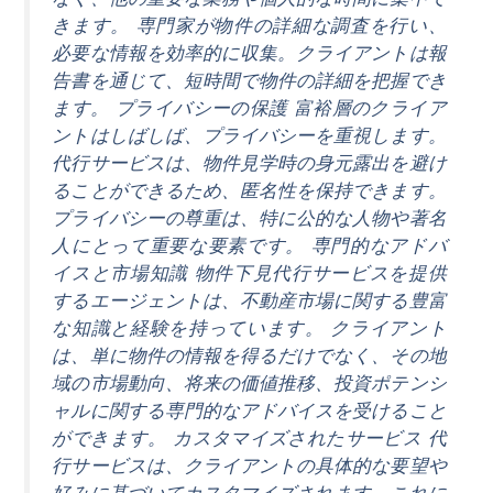
きます。 専門家が物件の詳細な調査を行い、
必要な情報を効率的に収集。クライアントは報
告書を通じて、短時間で物件の詳細を把握でき
ます。 プライバシーの保護 富裕層のクライア
ントはしばしば、プライバシーを重視します。
代行サービスは、物件見学時の身元露出を避け
ることができるため、匿名性を保持できます。
プライバシーの尊重は、特に公的な人物や著名
人にとって重要な要素です。 専門的なアドバ
イスと市場知識 物件下見代行サービスを提供
するエージェントは、不動産市場に関する豊富
な知識と経験を持っています。 クライアント
は、単に物件の情報を得るだけでなく、その地
域の市場動向、将来の価値推移、投資ポテンシ
ャルに関する専門的なアドバイスを受けること
ができます。 カスタマイズされたサービス 代
行サービスは、クライアントの具体的な要望や