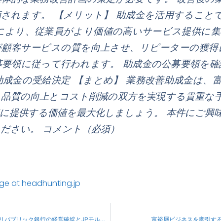
されます。 【メリット】 助成金を活用すること
化により、従業員がより価値の高いサービス提供に
が顧客サービスの質を向上させ、リピーターの獲得
募要領に従って行われます。 助成金の公募要領を確
助成金の受給決定 【まとめ】 業務改善助成金は、
ス品質の向上とコスト削減の双方を実現する貴重な
に提供する価値を最大化しましょう。 本件にご興
ださい。 コメント（必須）
age at headhunting.jp
アメリカ銀行業界の大波乱：ファースト・リパブリック銀行の経営破綻とJPモルガン・チェースによる迅速な買収
富裕層ビジネスを牽引する