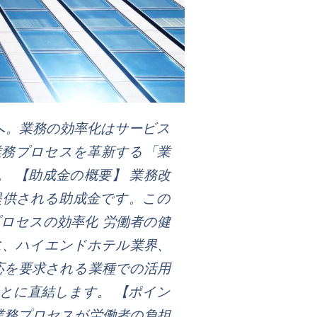
へ。業務の効率化はサービス
業務プロセスを革新する「業
 【助成金の概要】 業務改
提供される助成金です。この
プロセスの効率化 労働者の健
に、ハイエンドホテル業界、
応を要求される業種での活用
とに直結します。 【ポイン
業務プロセスが労働者の負担