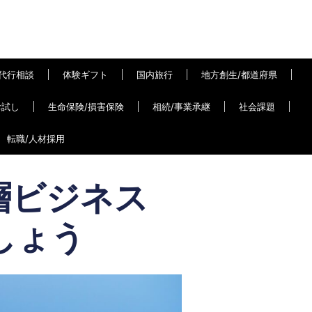
代行相談
体験ギフト
国内旅行
地方創生/都道府県
お試し
生命保険/損害保険
相続/事業承継
社会課題
転職/人材採用
層ビジネス
しょう