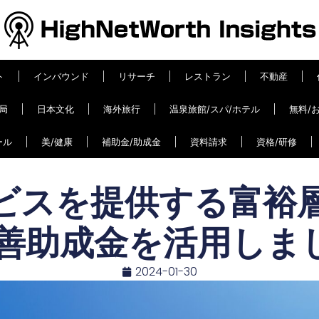
ト
インバウンド
リサーチ
レストラン
不動産
局
日本文化
海外旅行
温泉旅館/スパ/ホテル
無料/
ール
美/健康
補助金/助成金
資料請求
資格/研修
ビスを提供する富裕
務改善助成金を活用しま
2024-01-30