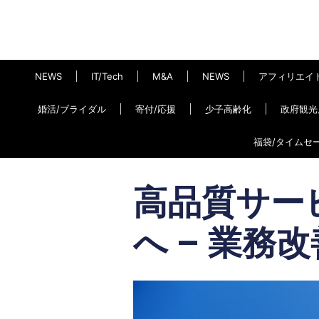
NEWS
IT/Tech
M&A
NEWS
アフィリエイ
婚活/ブライダル
寄付/応援
少子高齢化
政府観光
福袋/タイムセ
高品質サー
へ – 業