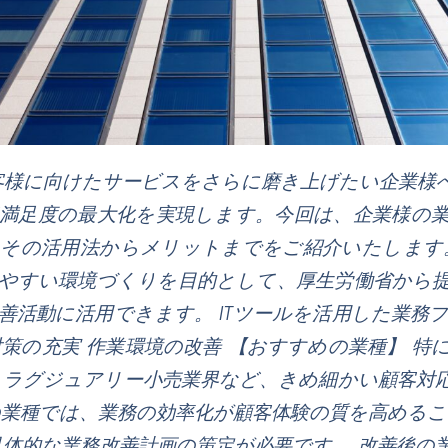
客様に向けたサービスをさらに磨き上げたい企業様
客満足度の最大化を実現します。今回は、企業様の
その活用法からメリットまでをご紹介いたします。
きやすい環境づくりを目的として、厚生労働省から
善活動に活用できます。 ITツールを活用した業務
策の充実 作業環境の改善 【おすすめの業種】 特
、ラグジュアリー小売業界など、きめ細かい顧客対
業種では、業務の効率化が顧客体験の質を高めるこ
具体的な業務改善計画の策定が必要です。 改善後の