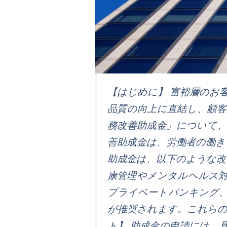
【はじめに】 富裕層のお
品質の向上に直結し、顧
務改善助成金」について、
善助成金は、労働者の働
助成金は、以下のような改
康管理やメンタルヘルス対
プライベートバンキング
が推奨されます。これらの
ト】 助成金の申請には、